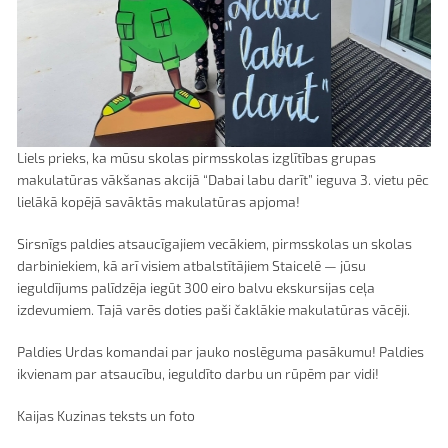
Liels prieks, ka mūsu skolas pirmsskolas izglītības grupas
makulatūras vākšanas akcijā “Dabai labu darīt” ieguva 3. vietu pēc
lielākā kopējā savāktās makulatūras apjoma!
Sirsnīgs paldies atsaucīgajiem vecākiem, pirmsskolas un skolas
darbiniekiem, kā arī visiem atbalstītājiem Staicelē — jūsu
ieguldījums palīdzēja iegūt 300 eiro balvu ekskursijas ceļa
izdevumiem. Tajā varēs doties paši čaklākie makulatūras vācēji.
Paldies Urdas komandai par jauko noslēguma pasākumu! Paldies
ikvienam par atsaucību, ieguldīto darbu un rūpēm par vidi!
Kaijas Kuzinas teksts un foto