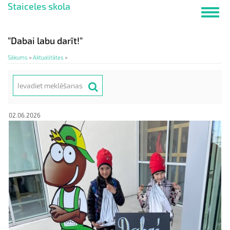
Staiceles skola
Pārlekt
Toggl
uz
navig
galveno
saturu
"Dabai labu darīt!"
Sākums
>
Aktualitātes
>
Meklēt
Search
02.06.2026