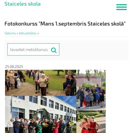
Staiceles skola
Pārlekt
Toggl
uz
navig
galveno
saturu
Fotokonkurss "Mans 1.septembris Staiceles skolā"
Sākums
>
Aktualitātes
>
Meklēt
Search
25.08.2025