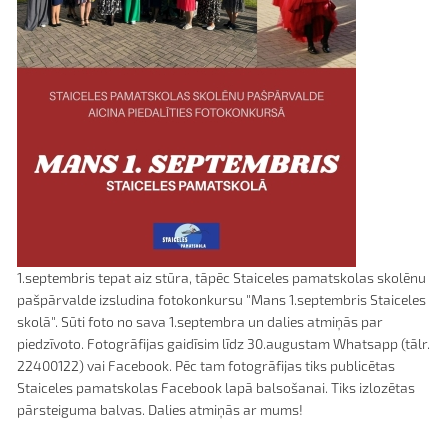
1.septembris tepat aiz stūra, tāpēc Staiceles pamatskolas skolēnu
pašpārvalde izsludina fotokonkursu "Mans 1.septembris Staiceles
skolā". Sūti foto no sava 1.septembra un dalies atmiņās par
piedzīvoto. Fotogrāfijas gaidīsim līdz 30.augustam Whatsapp (tālr.
22400122) vai Facebook. Pēc tam fotogrāfijas tiks publicētas
Staiceles pamatskolas Facebook lapā balsošanai. Tiks izlozētas
pārsteiguma balvas. Dalies atmiņās ar mums!