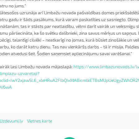
atru no jums.”
lātesošos uzrunāja arī Limbažu novada pašvaldības domes priekšsēdētāja
atru gadu ir šāds pasākums, kurā varam paskatīties uz sasniegto. Olimp
ināšanām, tas ir stāsts par neatlaidību, vēlmi darīt vairāk un veiksmīg
smu pārliecināta, ka šo svētku dalībnieki, zina savus mērķus un sapņus. 
pēcīgi, talantīgi cilvēki – neatkarīgi no jomas, kurā būsiet zinošākie un 
arbu, ko darāt katru dienu. Tas nav vienkāršs darbs – tā ir misija. Paldie
odien atvedusi šeit. Šodien saņemsiet apliecinājumu savai varēšanai.”
airāk lasi Limbažu novada mājaslapā:
https://www.limbazunovads.lv/l
limpiazu-uzvaretaji?
bclid=IwY2xjawSL6_xleHRuA2FlbQIxMABicmlkETBsMUpUeUgyZWhD
wV6wA
Uzdevumi.lv
Vietnes karte