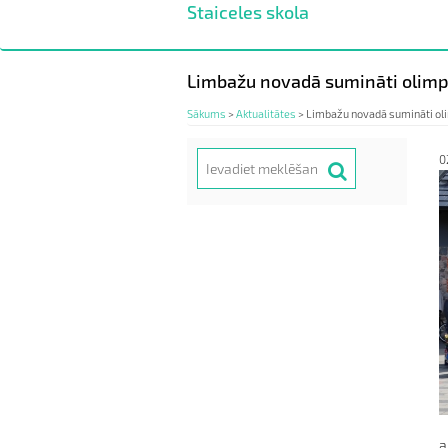
Staiceles skola
Pārlekt
uz
galveno
saturu
Limbažu novadā sumināti olimp
Sākums
>
Aktualitātes
>
Limbažu novadā sumināti oli
Meklēt
0
Search
a