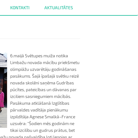
KONTAKTI
AKTUALITĀTES
6.maijā Svētupes muiža notika
Limbažu novada mācību priekšmetu
olimpiāžu uzvarētāju godināšanas
pasākums. Šajā īpašajā svētku reizē
novada skolēni saņēma Gudrības
pūcītes, pateicības un dāvanas par
izciliem sasniegumiem mācībās.
Pasākuma atklāšanā Izglītības
pārvaldes vadītāja pienākumu
izpildītāja Agnese Smalkā–France
uzsvēra: “Šodien mēs godinām ne
tikai izcilību un gudrus prātus, bet
imbažu novada pašvaldība ļoti lepojas ar