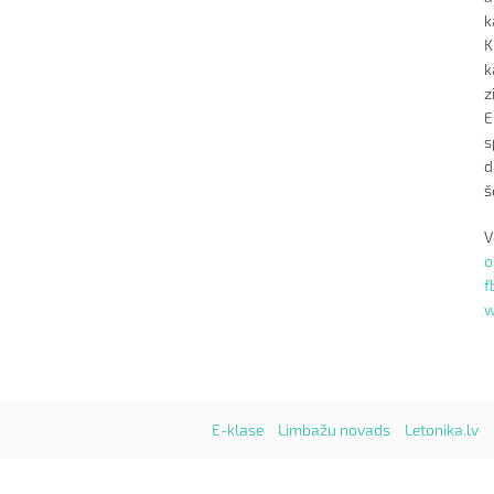
k
K
k
z
E
s
d
š
V
o
f
E-klase
Limbažu novads
Letonika.lv