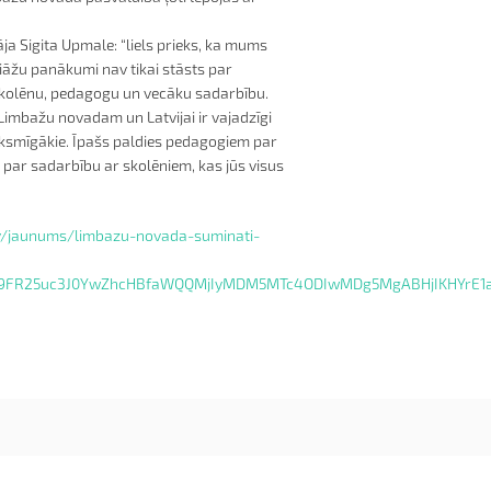
 Sigita Upmale: “liels prieks, ka mums
iāžu panākumi nav tikai stāsts par
u skolēnu, pedagogu un vecāku sadarbību.
Limbažu novadam un Latvijai ir vajadzīgi
veiksmīgākie. Īpašs paldies pedagogiem par
s par sadarbību ar skolēniem, kas jūs visus
v/jaunums/limbazu-novada-suminati-
R29FR25uc3J0YwZhcHBfaWQQMjIyMDM5MTc4ODIwMDg5MgABHjIKHYr