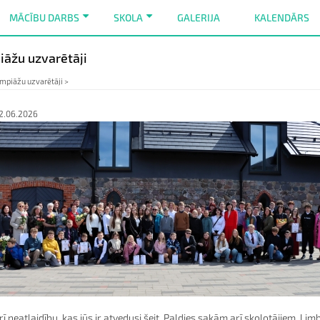
MĀCĪBU DARBS
SKOLA
GALERIJA
KALENDĀRS
+
+
iāžu uzvarētāji
mpiāžu uzvarētāji >
2.06.2026
rī neatlaidību, kas jūs ir atvedusi šeit. Paldies sakām arī skolotājiem. L