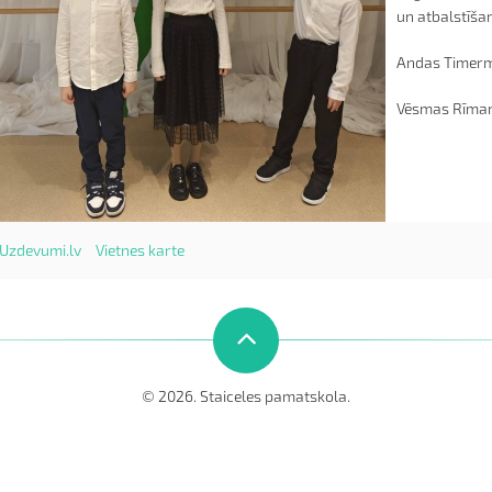
un atbalstīša
Andas Timerm
Vēsmas Rīman
Uzdevumi.lv
Vietnes karte
© 2026. Staiceles pamatskola.