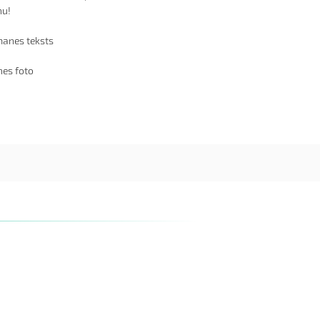
nu!
anes teksts
es foto