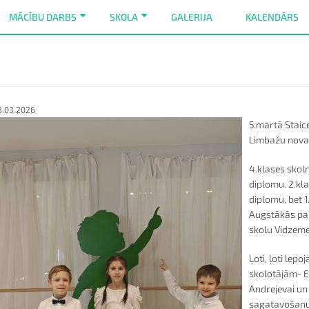
MĀCĪBU DARBS
SKOLA
GALERIJA
KALENDĀRS
+
+
3.03.2026
5.martā Staic
Limbažu nova
4.klases skol
diplomu. 2.kl
diplomu, bet 
Augstākās pa
skolu Vidzem
Ļoti, ļoti le
skolotājām- Ev
Andrejevai un
sagatavošanu