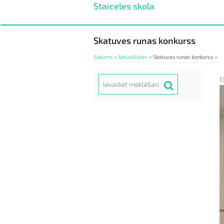
Staiceles skola
Pārlekt
uz
galveno
saturu
Skatuves runas konkurss
Sākums
>
Aktualitātes
>
Skatuves runas konkurss >
Meklēt
1
Search