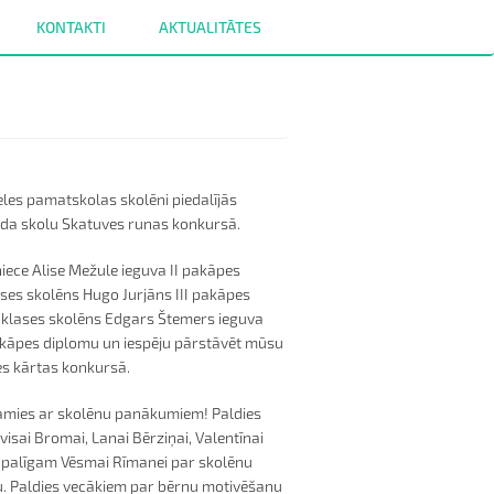
KONTAKTI
AKTUALITĀTES
eles pamatskolas skolēni piedalījās
da skolu Skatuves runas konkursā.
niece Alise Mežule ieguva II pakāpes
ases skolēns Hugo Jurjāns III pakāpes
1.klases skolēns Edgars Štemers ieguva
kāpes diplomu un iespēju pārstāvēt mūsu
es kārtas konkursā.
pojamies ar skolēnu panākumiem! Paldies
isai Bromai, Lanai Bērziņai, Valentīnai
 palīgam Vēsmai Rīmanei par skolēnu
. Paldies vecākiem par bērnu motivēšanu