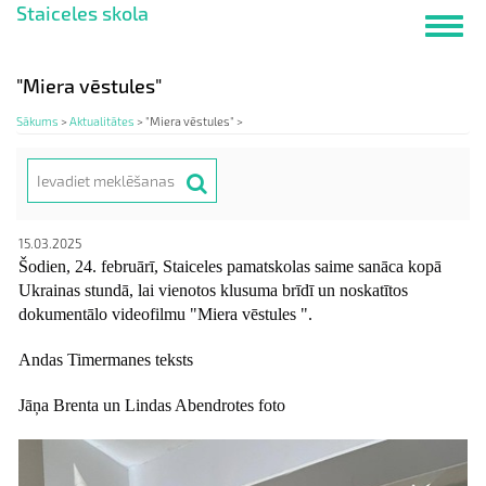
Staiceles skola
Pārlekt
Toggl
uz
navig
galveno
saturu
"Miera vēstules"
Sākums
>
Aktualitātes
>
"Miera vēstules" >
Meklēt
Search
15.03.2025
Šodien, 24. februārī, Staiceles pamatskolas saime sanāca kopā
Ukrainas stundā, lai vienotos klusuma brīdī un noskatītos
dokumentālo videofilmu "Miera vēstules ".
Andas Timermanes teksts
Jāņa Brenta un Lindas Abendrotes foto