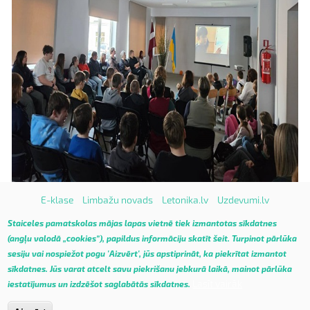
E-klase
Limbažu novads
Letonika.lv
Uzdevumi.lv
Vietnes karte
Staiceles pamatskolas mājas lapas vietnē tiek izmantotas sīkdatnes
(angļu valodā „cookies”), papildus informāciju skatīt
šeit
.
Turpinot pārlūka
sesiju vai nospiežot pogu 'Aizvērt', jūs apstiprināt, ka piekrītat izmantot
sīkdatnes. Jūs varat atcelt savu piekrišanu jebkurā laikā, mainot pārlūka
Lasīt vairāk
iestatījumus un izdzēšot saglabātās sīkdatnes.