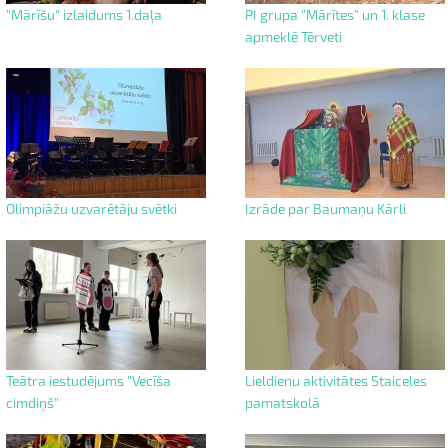
"Mārīšu" izlaidums 1.daļa
PI grupa "Mārītes" un 1. klase
apmeklē Tērveti
Olimpiāžu uzvarētāju svētki
Izrāde par Baumaņu Kārli
Teātra iestudējums "Vecīša
Lieldienu aktivitātes Staiceles
cimdiņš"
pamatskolā