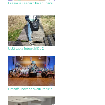
Erasmus+ sadarbība ar Spāniju
Lielā talka fotogrāfijās 2
Limbažu novada skolu Popiela