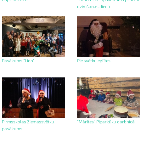
dzimšanas dienā
Pasākums "Lido"
Pie svētku eglītes
Pirmsskolas Ziemassvētku
"Mārītes" Piparkūku darbnīcā
pasākums