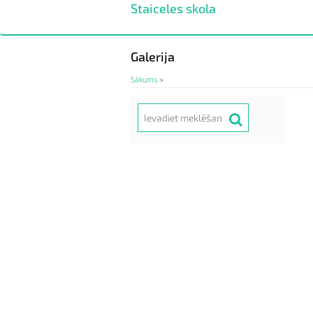
Staiceles skola
Pārlekt
uz
galveno
saturu
Galerija
Sākums
>
Meklēt
Search