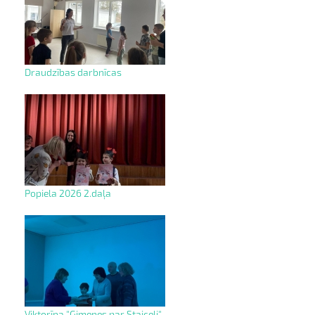
Draudzības darbnīcas
Popiela 2026 2.daļa
Viktorīna "Ģimenes par Staiceli"