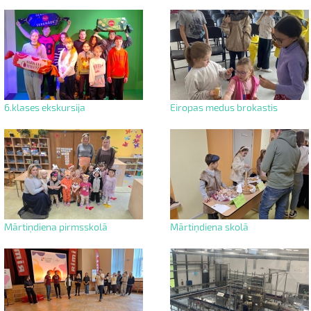
6.klases ekskursija
Eiropas medus brokastis
Mārtiņdiena pirmsskolā
Mārtiņdiena skolā