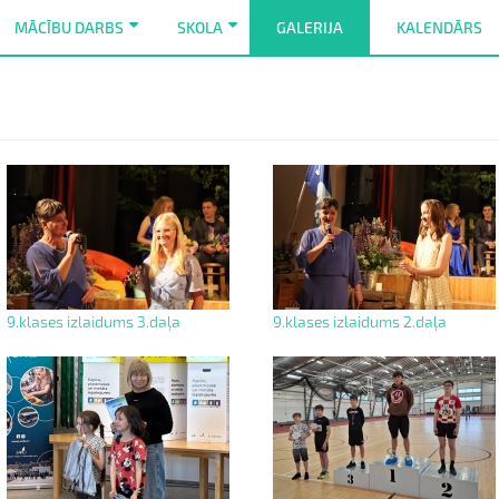
MĀCĪBU DARBS
SKOLA
GALERIJA
KALENDĀRS
+
+
9.klases izlaidums 3.daļa
9.klases izlaidums 2.daļa