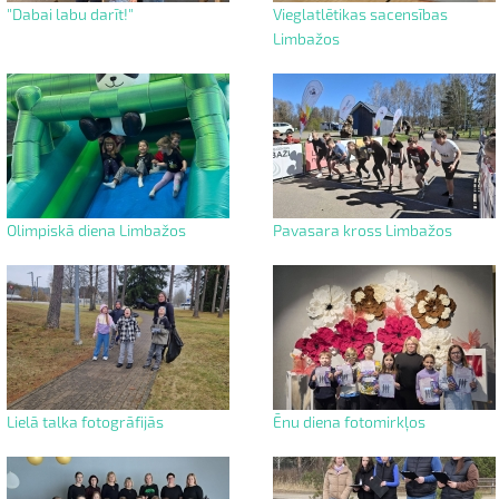
"Dabai labu darīt!"
Vieglatlētikas sacensības
Limbažos
Olimpiskā diena Limbažos
Pavasara kross Limbažos
Lielā talka fotogrāfijās
Ēnu diena fotomirkļos