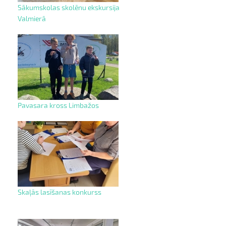
Sākumskolas skolēnu ekskursija
Valmierā
Pavasara kross Limbažos
Skaļās lasīšanas konkurss