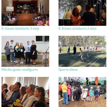
9. klases izlaidums 3.daļa
9. klases izlaidums 2.daļa
Mācību gada noslēgums
Sporta diena