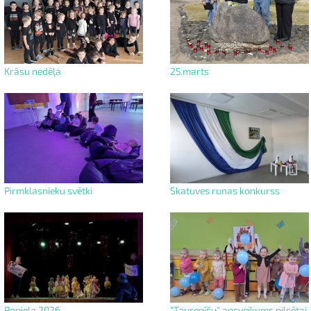
Krāsu nedēļa
25.marts
Pirmklasnieku svētki
Skatuves runas konkurss
Popiela 2026
"Taurenīšu" apsveikums pilsētai