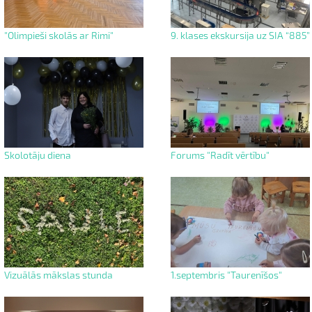
"Olimpieši skolās ar Rimi"
9. klases ekskursija uz SIA “885”
Skolotāju diena
Forums "Radīt vērtību"
Vizuālās mākslas stunda
1.septembris "Taurenīšos"