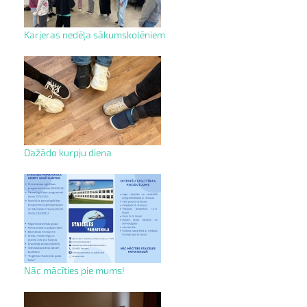
Karjeras nedēļa sākumskolēniem
Dažādo kurpju diena
Nāc mācīties pie mums!