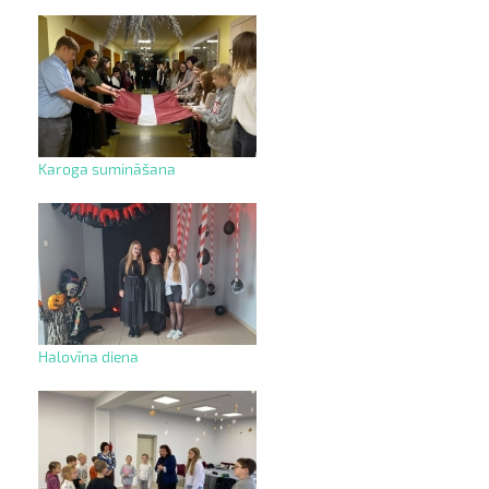
Karoga sumināšana
Halovīna diena