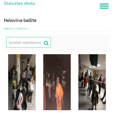
Staiceles skola
Pārlekt
Toggl
uz
navig
galveno
saturu
Helovīna ballīte
Sākums
>
Galerija
>
Meklēt
Search