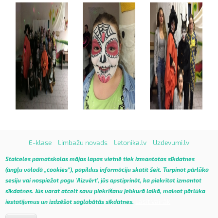
E-klase
Limbažu novads
Letonika.lv
Uzdevumi.lv
Vietnes karte
Staiceles pamatskolas mājas lapas vietnē tiek izmantotas sīkdatnes
(angļu valodā „cookies”), papildus informāciju skatīt
šeit
.
Turpinot pārlūka
sesiju vai nospiežot pogu 'Aizvērt', jūs apstiprināt, ka piekrītat izmantot
sīkdatnes. Jūs varat atcelt savu piekrišanu jebkurā laikā, mainot pārlūka
Lasīt vairāk
iestatījumus un izdzēšot saglabātās sīkdatnes.