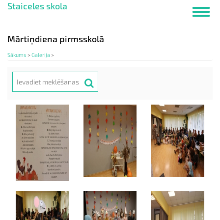
Staiceles skola
Pārlekt
Toggl
uz
navig
galveno
saturu
Mārtiņdiena pirmsskolā
Sākums
>
Galerija
>
Meklēt
Search