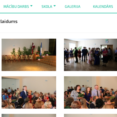
MĀCĪBU DARBS
SKOLA
GALERIJA
KALENDĀRS
+
+
izlaidums