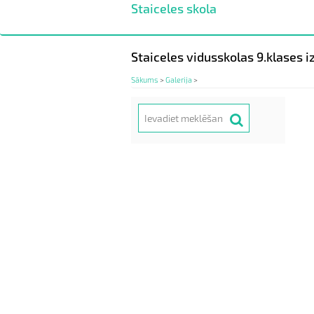
Staiceles skola
Pārlekt
uz
galveno
saturu
Staiceles vidusskolas 9.klases 
Sākums
>
Galerija
>
Meklēt
Search