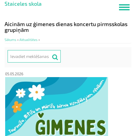
Staiceles skola
Pārlekt
Toggl
uz
navig
galveno
saturu
Aicinām uz ģimenes dienas koncertu pirmsskolas
grupiņām
Sākums
>
Aktualitātes
>
Meklēt
Search
05.05.2026