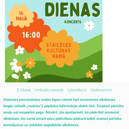
E-klase
Limbažu novads
Letonika.lv
Uzdevumi.lv
Vietnes karte
Staiceles pamatskolas mājas lapas vietnē tiek izmantotas sīkdatnes
(angļu valodā „cookies”), papildus informāciju skatīt
šeit
.
Turpinot pārlūka
sesiju vai nospiežot pogu 'Aizvērt', jūs apstiprināt, ka piekrītat izmantot
sīkdatnes. Jūs varat atcelt savu piekrišanu jebkurā laikā, mainot pārlūka
Lasīt vairāk
iestatījumus un izdzēšot saglabātās sīkdatnes.