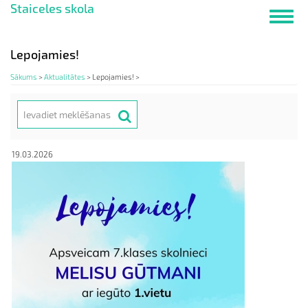
Staiceles skola
Pārlekt
Toggl
uz
navig
galveno
saturu
Lepojamies!
Sākums
>
Aktualitātes
>
Lepojamies! >
Meklēt
Search
19.03.2026