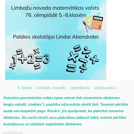
E-klase
Limbažu novads
Letonika.lv
Uzdevumi.lv
Vietnes karte
Staiceles pamatskolas mājas lapas vietnē tiek izmantotas sīkdatnes
(angļu valodā „cookies”), papildus informāciju skatīt
šeit
.
Turpinot pārlūka
sesiju vai nospiežot pogu 'Aizvērt', jūs apstiprināt, ka piekrītat izmantot
sīkdatnes. Jūs varat atcelt savu piekrišanu jebkurā laikā, mainot pārlūka
Lasīt vairāk
iestatījumus un izdzēšot saglabātās sīkdatnes.