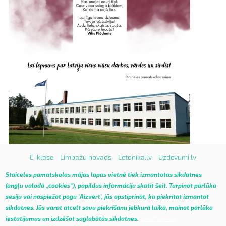
E-klase
Limbažu novads
Letonika.lv
Uzdevumi.lv
Vietnes karte
Staiceles pamatskolas mājas lapas vietnē tiek izmantotas sīkdatnes
(angļu valodā „cookies”), papildus informāciju skatīt
šeit
.
Turpinot pārlūka
sesiju vai nospiežot pogu 'Aizvērt', jūs apstiprināt, ka piekrītat izmantot
sīkdatnes. Jūs varat atcelt savu piekrišanu jebkurā laikā, mainot pārlūka
Lasīt vairāk
iestatījumus un izdzēšot saglabātās sīkdatnes.