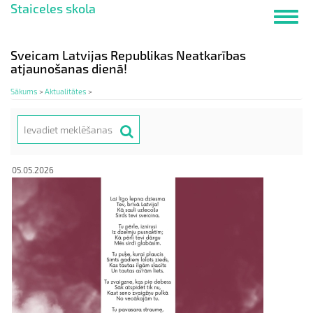
Staiceles skola
Pārlekt
Toggl
uz
navig
galveno
saturu
Sveicam Latvijas Republikas Neatkarības
atjaunošanas dienā!
Sākums
>
Aktualitātes
>
Meklēt
Search
05.05.2026