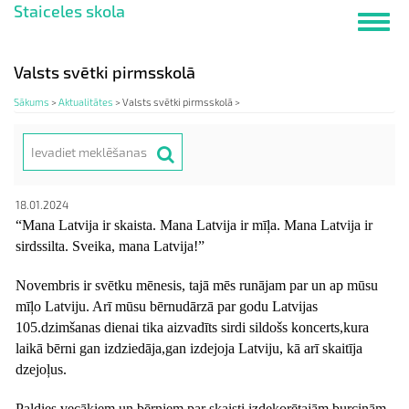
Staiceles skola
Pārlekt
Toggl
uz
navig
galveno
saturu
Valsts svētki pirmsskolā
Sākums
>
Aktualitātes
>
Valsts svētki pirmsskolā >
Meklēt
Search
18.01.2024
“Mana Latvija ir skaista. Mana Latvija ir mīļa. Mana Latvija ir
sirdssilta. Sveika, mana Latvija!”
Novembris ir svētku mēnesis, tajā mēs runājam par un ap mūsu
mīļo Latviju. Arī mūsu bērnudārzā par godu Latvijas
105.dzimšanas dienai tika aizvadīts sirdi sildošs koncerts,kura
laikā bērni gan izdziedāja,gan izdejoja Latviju, kā arī skaitīja
dzejoļus.
Paldies vecākiem un bērniem par skaisti izdekorētajām burciņām,