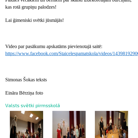
kas rotā grupiņu palodzes!
Lai ģimeniski svētki jūsmājās!
Video par pasākumu apskatāms pievienotajā saitē:
https://www.facebook.com/Staicelespamatskola/videos/143981929
Simonas Šokas teksts
Eināra Bērziņa foto
Valsts svētki pirmsskolā