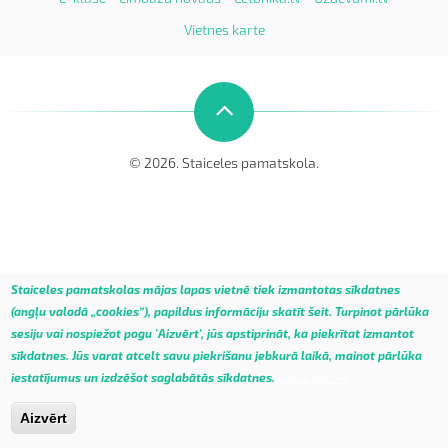
Vietnes karte
© 2026. Staiceles pamatskola.
Staiceles pamatskolas mājas lapas vietnē tiek izmantotas sīkdatnes
(angļu valodā „cookies”), papildus informāciju skatīt
šeit
.
Turpinot pārlūka
sesiju vai nospiežot pogu 'Aizvērt', jūs apstiprināt, ka piekrītat izmantot
sīkdatnes. Jūs varat atcelt savu piekrišanu jebkurā laikā, mainot pārlūka
Lasīt vairāk
iestatījumus un izdzēšot saglabātās sīkdatnes.
Aizvērt